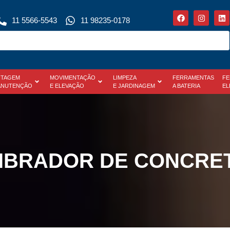
11 5566-5543
11 98235-0178
TAGEM
MOVIMENTAÇÃO
LIMPEZA
FERRAMENTAS
FE
ANUTENÇÃO
E ELEVAÇÃO
E JARDINAGEM
A BATERIA
EL
IBRADOR DE CONCRE