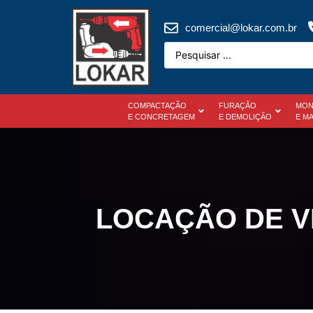
comercial@lokar.com.br
COMPACTAÇÃO
FURAÇÃO
MON
E CONCRETAGEM
E DEMOLIÇÃO
E M
LOCAÇÃO DE V