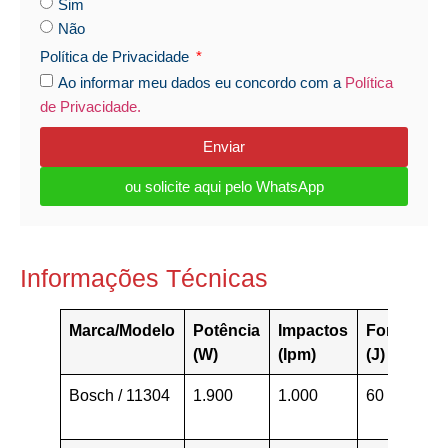
Sim
Não
Política de Privacidade
Ao informar meu dados eu concordo com a
Política
de Privacidade.
Enviar
ou solicite aqui pelo WhatsApp
Informações Técnicas
Marca/Modelo
Potência
Impactos
Força
Pe
(W)
(Ipm)
(J)
(K
Bosch / 11304
1.900
1.000
60
29