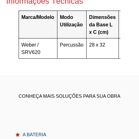
Informações Técnicas
Marca/Modelo
Modo
Dimensões
Motor /
Utilização
da Base L
Combus
x C (cm)
Weber /
Percussão
28 x 32
4T / Ga
SRV620
CONHEÇA MAIS SOLUÇÕES PARA SUA OBRA
A BATERIA