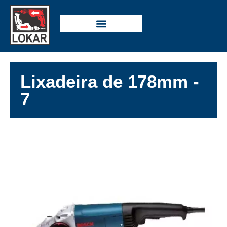
Lixadeira de 178mm -
7