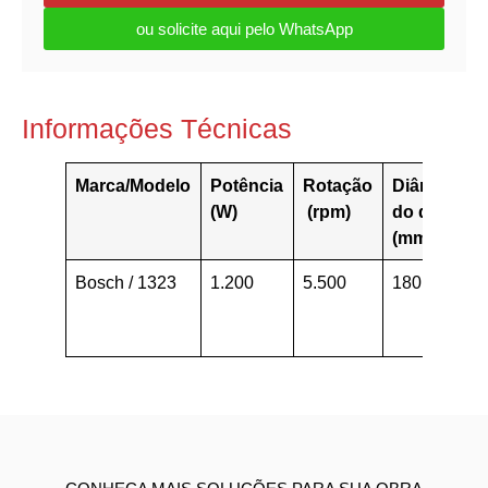
ou solicite aqui pelo WhatsApp
Informações Técnicas
Marca/Modelo
Potência
Rotação
Diâmetro
(W)
(rpm)
do disco
(mm)
Bosch / 1323
1.200
5.500
180