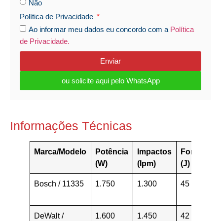
Não
Política de Privacidade
Ao informar meu dados eu concordo com a
Política
de Privacidade.
Enviar
ou solicite aqui pelo WhatsApp
Informações Técnicas
Marca/Modelo
Potência
Impactos
Força
Pe
(W)
(Ipm)
(J)
(K
Bosch / 11335
1.750
1.300
45
18
DeWalt /
1.600
1.450
42
16