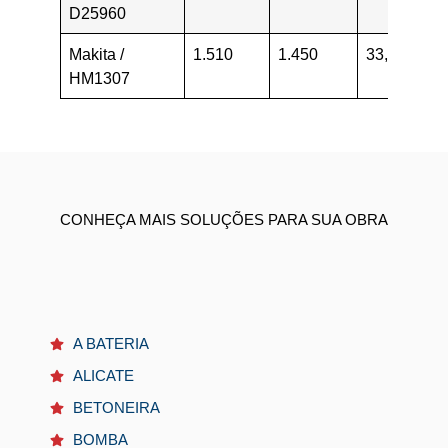
D25960
Makita /
1.510
1.450
33,8
17
HM1307
CONHEÇA MAIS SOLUÇÕES PARA SUA OBRA
A BATERIA
ALICATE
BETONEIRA
BOMBA