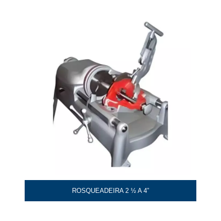
ROSQUEADEIRA 2 ½ A 4”