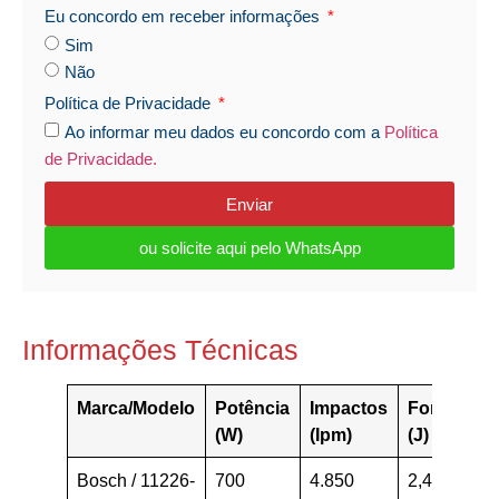
Eu concordo em receber informações
Sim
Não
Política de Privacidade
Ao informar meu dados eu concordo com a
Política
de Privacidade.
Enviar
ou solicite aqui pelo WhatsApp
Informações Técnicas
Marca/Modelo
Potência
Impactos
Força
Pe
(W)
(Ipm)
(J)
(K
Bosch / 11226-
700
4.850
2,4
2,