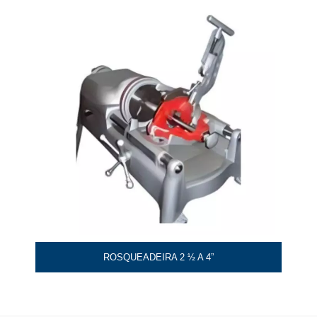
ROSQUEADEIRA 2 ½ A 4”