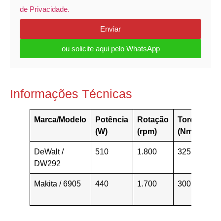
de Privacidade.
Enviar
ou solicite aqui pelo WhatsApp
Informações Técnicas
Marca/Modelo
Potência
Rotação
Torque
P
(W)
(rpm)
(Nm)
(
DeWalt /
510
1.800
325
3,
DW292
Makita / 6905
440
1.700
300
2,