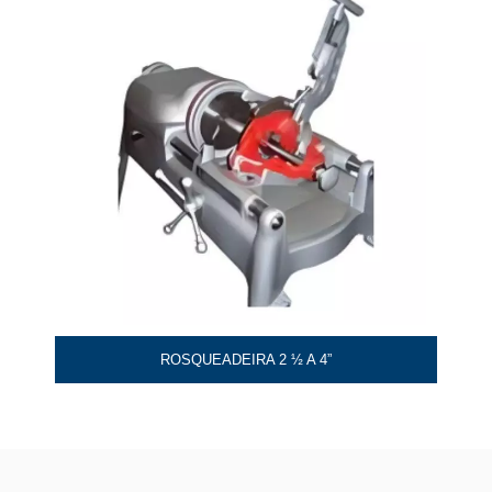
ROSQUEADEIRA 2 ½ A 4”