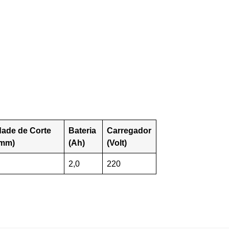
dade de Corte
Bateria
Carregador
(mm)
(Ah)
(Volt)
2,0
220