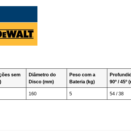
ações sem
Diâmetro do
Peso com a
Profundi
)
Disco (mm)
Bateria (kg)
90º / 45º 
160
5
54 / 38