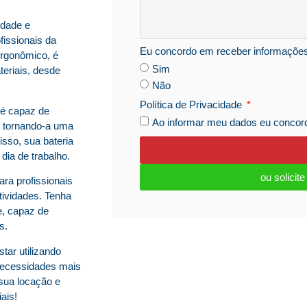
idade e
issionais da
Eu concordo em receber informaçõe
ergonômico, é
Sim
eriais, desde
Não
Política de Privacidade
 é capaz de
Ao informar meu dados eu conco
, tornando-a uma
sso, sua bateria
dia de trabalho.
ou solicit
ara profissionais
tividades. Tenha
e, capaz de
s.
tar utilizando
 necessidades mais
 sua locação e
ais!