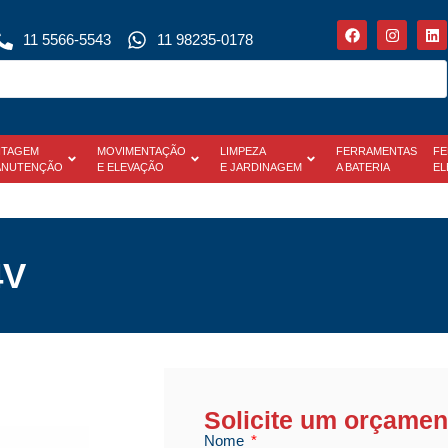
11 5566-5543
11 98235-0178
TAGEM
MOVIMENTAÇÃO
LIMPEZA
FERRAMENTAS
FE
ANUTENÇÃO
E ELEVAÇÃO
E JARDINAGEM
A BATERIA
EL
4V
Solicite um orçamen
Nome