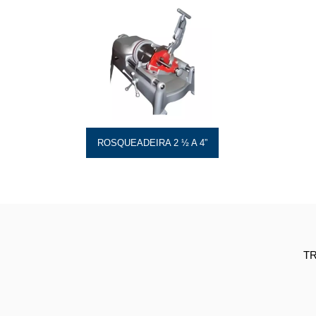
ROSQUEADEIRA 2 ½ A 4”
T