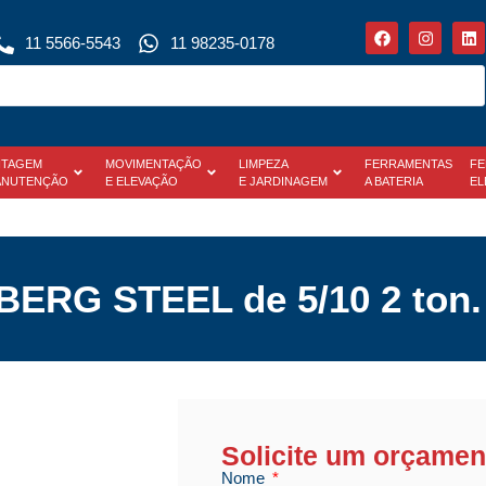
11 5566-5543
11 98235-0178
TAGEM
MOVIMENTAÇÃO
LIMPEZA
FERRAMENTAS
FE
ANUTENÇÃO
E ELEVAÇÃO
E JARDINAGEM
A BATERIA
EL
 BERG STEEL de 5/10 2 ton.
Solicite um orçamen
Nome