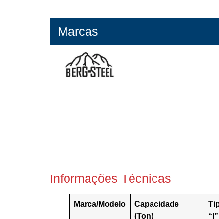
Marcas
Informações Técnicas
Marca/Modelo
Capacidade
Ti
(Ton)
“I”