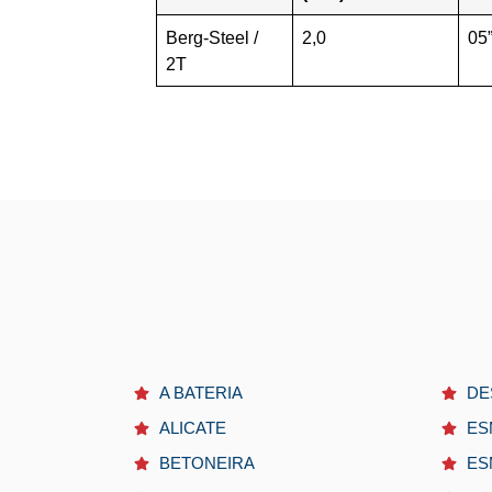
Berg-Steel /
2,0
05
2T
A BATERIA
DE
ALICATE
ES
BETONEIRA
ES