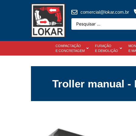
comercial@lokar.com.br
COMPACTAÇÃO
FURAÇÃO
MON
E CONCRETAGEM
E DEMOLIÇÃO
E M
Troller manual -